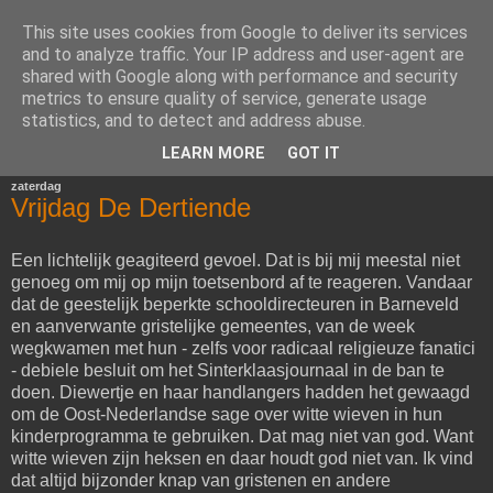
This site uses cookies from Google to deliver its services
Het Woord van Henk
and to analyze traffic. Your IP address and user-agent are
shared with Google along with performance and security
metrics to ensure quality of service, generate usage
Voor diegenen die van mijn mening en schrijfsels gediend
statistics, and to detect and address abuse.
zijn.
LEARN MORE
GOT IT
zaterdag
Vrijdag De Dertiende
Een lichtelijk geagiteerd gevoel. Dat is bij mij meestal niet
genoeg om mij op mijn toetsenbord af te reageren. Vandaar
dat de geestelijk beperkte schooldirecteuren in Barneveld
en aanverwante gristelijke gemeentes, van de week
wegkwamen met hun - zelfs voor radicaal religieuze fanatici
- debiele besluit om het Sinterklaasjournaal in de ban te
doen. Diewertje en haar handlangers hadden het gewaagd
om de Oost-Nederlandse sage over witte wieven in hun
kinderprogramma te gebruiken. Dat mag niet van god. Want
witte wieven zijn heksen en daar houdt god niet van. Ik vind
dat altijd bijzonder knap van gristenen en andere