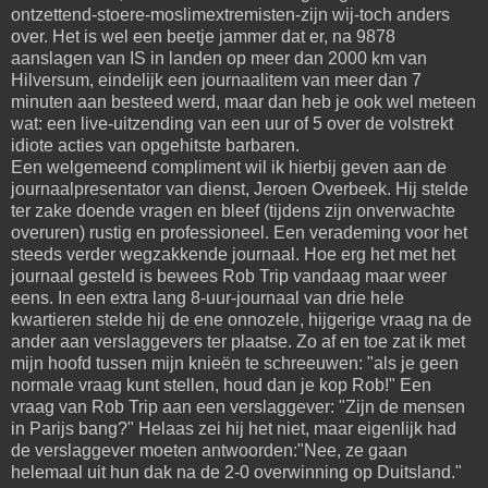
ontzettend-stoere-moslimextremisten-zijn wij-toch anders
over. Het is wel een beetje jammer dat er, na 9878
aanslagen van IS in landen op meer dan 2000 km van
Hilversum, eindelijk een journaalitem van meer dan 7
minuten aan besteed werd, maar dan heb je ook wel meteen
wat: een live-uitzending van een uur of 5 over de volstrekt
idiote acties van opgehitste barbaren.
Een welgemeend compliment wil ik hierbij geven aan de
journaalpresentator van dienst, Jeroen Overbeek. Hij stelde
ter zake doende vragen en bleef (tijdens zijn onverwachte
overuren) rustig en professioneel. Een verademing voor het
steeds verder wegzakkende journaal. Hoe erg het met het
journaal gesteld is bewees Rob Trip vandaag maar weer
eens. In een extra lang 8-uur-journaal van drie hele
kwartieren stelde hij de ene onnozele, hijgerige vraag na de
ander aan verslaggevers ter plaatse. Zo af en toe zat ik met
mijn hoofd tussen mijn knieën te schreeuwen: "als je geen
normale vraag kunt stellen, houd dan je kop Rob!" Een
vraag van Rob Trip aan een verslaggever: "Zijn de mensen
in Parijs bang?" Helaas zei hij het niet, maar eigenlijk had
de verslaggever moeten antwoorden:"Nee, ze gaan
helemaal uit hun dak na de 2-0 overwinning op Duitsland."