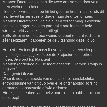
Maarten Ducrot en kletsen die twee ons samen door vele
uren wielrennen heen.
Heerlijk. Ik weet niet hoe hij het gedaan heeft, maar sinds dit
jaar levert hij serieuze bijdragen aan de uitzendingen.
Maarten Ducrot vond ik altijd al een verademing. Geweldig
zoals die jongen met een paar rake oneliners de hele
wielerwereld aan de kijker uitlegt.
Zelfs als er in een etappe weinig gebeurt (en dát is dit jaar
zéér zeldzaam), babbelen ze de uitzending gezellig vol.
Herbert: "En terwijl ik mezelf over vier cols heen sleep op
mijn fietsje, laat jij jezelf door de Fréjustunnel hierheen
rijden. Je wordt lui, Maarten!"
Maarten (onderkoeld): "Je moet doseren*, Herbert. Parijs is
nog ver."
Daar geniet ik van.
Waar ik nog het meeste van geniet is het aanstekelijke
enthousiasme van dit duo over elke ontsnapping, forsing,
demarage, topprestatie of wielerdrama.
Hier zijn liefhebbers aan het woord, in hun babbelbox aan
de streep!