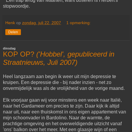
* Een trap terug van Maarten, want doseren is Herbert's
stopwoordje.
Henk
op
zondag, juli 22, 2007
1 opmerking:
Delen
dinsdag
KOP OP?
('Hobbel', gepubliceerd in
Straatnieuws, Juli 2007)
Heel langzaam aan begin ik weer uit mijn depressie te
kruipen. Een depressie die - bij nader inzien - net zo
onvermijdelijk was als de vrolijkheid van de vorige maand.
Elk voorjaar gaan wij voor minstens een week naar Italië,
naar het Gardameer om precies te zijn. Daar kijk ik altijd
naar uit, naar een thuiskomst in ons eigen appartement van
mijn schoonvader in Bardolino. Naar de warmte, de
prachtige omgeving en het overweldigende uitzicht vanaf
'ons' balkon over het meer. Met een glaasje wijn of een