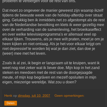
proberen te verbergen voor de rest van ons.
Dat moet zo ongeveer de manier geweest zijn waarop ikzelf
tijdens de bewuste week van de holiday-afterdip over straat
ging. Gelukkig ben ik inmiddels net zo afgestompt als de rest
van de Nederlandse bevolking en klets ik weer gezellig mee
over de verharding van de samenleving, het broeikaseffect
en over welke televisieprogramma's er allemaal veel op
elkaar lijken. Trouwens, als je mee wilt praten, moet je om je
heen kijken en niet omlaag. Als je het voor elkaar krijgt om
niet depressief te worden bij wat je dan ziet, dan doe je
(weer) mee met het leven.
Zoals ik al zei, ik begin er langzaam uit te kruipen, want ik
weet nog niet zeker wat ik liever doe. Mijn kop in het zand
steken en meedoen met de rest van de doorgejaagde
meute, of mijn kop begráven en mezelf opsluiten in mijn
eigen, miezerige wereldje. Wat zou u doen?
Henk
op
dinsdag, juli 10, 2007
Geen opmerkingen:
Delen