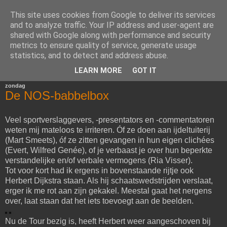
This site uses cookies from Google to deliver its services
Het Woord van Henk
and to analyze traffic. Your IP address and user-agent are
shared with Google along with performance and security
metrics to ensure quality of service, generate usage
Voor diegenen die van mijn mening en schrijfsels gediend
statistics, and to detect and address abuse.
zijn.
LEARN MORE
GOT IT
zondag
De NOS-babbelbox
Veel sportverslaggevers, -presentators en -commentatoren
weten mij mateloos te irriteren. Óf ze doen aan ijdeltuiterij
(Mart Smeets), óf ze zitten gevangen in hun eigen clichées
(Evert, Wilfred Genée), of je verbaast je over hun beperkte
verstandelijke en/of verbale vermogens (Ria Visser).
Tot voor kort had ik ergens in bovenstaande rijtje ook
Herbert Dijkstra staan. Als hij schaatswedstrijden verslaat,
erger ik me rot aan zijn gekakel. Meestal gaat het nergens
over, laat staan dat het iets toevoegt aan de beelden.
Nu de Tour bezig is, heeft Herbert weer aangeschoven bij