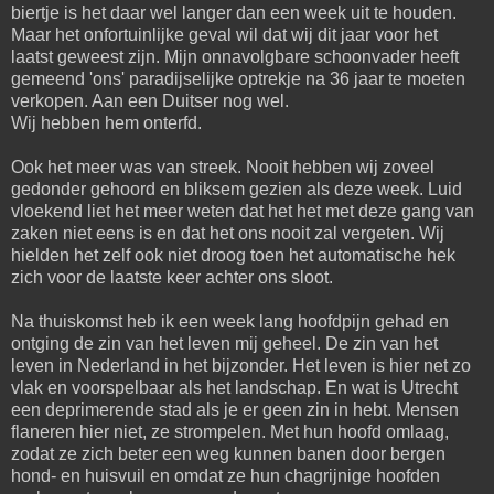
biertje is het daar wel langer dan een week uit te houden.
Maar het onfortuinlijke geval wil dat wij dit jaar voor het
laatst geweest zijn. Mijn onnavolgbare schoonvader heeft
gemeend 'ons' paradijselijke optrekje na 36 jaar te moeten
verkopen. Aan een Duitser nog wel.
Wij hebben hem onterfd.
Ook het meer was van streek. Nooit hebben wij zoveel
gedonder gehoord en bliksem gezien als deze week. Luid
vloekend liet het meer weten dat het het met deze gang van
zaken niet eens is en dat het ons nooit zal vergeten. Wij
hielden het zelf ook niet droog toen het automatische hek
zich voor de laatste keer achter ons sloot.
Na thuiskomst heb ik een week lang hoofdpijn gehad en
ontging de zin van het leven mij geheel. De zin van het
leven in Nederland in het bijzonder. Het leven is hier net zo
vlak en voorspelbaar als het landschap. En wat is Utrecht
een deprimerende stad als je er geen zin in hebt. Mensen
flaneren hier niet, ze strompelen. Met hun hoofd omlaag,
zodat ze zich beter een weg kunnen banen door bergen
hond- en huisvuil en omdat ze hun chagrijnige hoofden