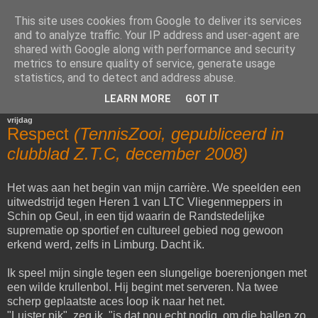
This site uses cookies from Google to deliver its services
Het Woord van Henk
and to analyze traffic. Your IP address and user-agent are
shared with Google along with performance and security
metrics to ensure quality of service, generate usage
Voor diegenen die van mijn mening en schrijfsels gediend
statistics, and to detect and address abuse.
zijn.
LEARN MORE
GOT IT
vrijdag
Respect
(TennisZooi, gepubliceerd in
clubblad Z.T.C, december 2008)
Het was aan het begin van mijn carrière. We speelden een
uitwedstrijd tegen Heren 1 van LTC Vliegenmeppers in
Schin op Geul, in een tijd waarin de Randstedelijke
suprematie op sportief en cultureel gebied nog gewoon
erkend werd, zelfs in Limburg. Dacht ik.
Ik speel mijn single tegen een slungelige boerenjongen met
een wilde krullenbol. Hij begint met serveren. Na twee
scherp geplaatste aces loop ik naar het net.
"Luister pik", zeg ik, "is dat nou echt nodig, om die ballen zo