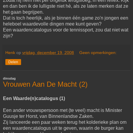
Zodat hij hem niet per ongeluk terugsloeg, in een reflex. Kijk
en dan ben ik de lulligste niet hè, als ze laten merken dat ze
het gaan begrijpen.
Dat is toch heerlijk, als je binnen één game zo'n jongen een
heleboel waardevolle dingen mee kunt geven?
Een waardencatalogus voor de tennissport, zou dat niet wat
zijn?
Henk
op
vrijdag, december 19, 2008
Geen opmerkingen:
Delen
dinsdag
Vrouwen Aan De Macht (2)
Een Waarde(n)catalogus (1)
Een ander vrouwspersoon met (te veel) macht is Minister
Guusje ter Horst, van Binnenlandse Zaken.
Zij lanceerde een paar weken terug het kolderieke plan om
een waardencatalogus uit te geven, waarin de burger kan