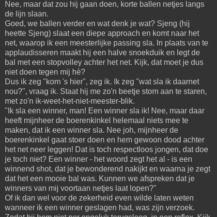
Nee, maar dat zou hij gaan doen, korte ballen netjes langs
de lijn slaan.
Goed, we ballen verder en wat denk je wat? Sjeng (hij
heette Sjeng) slaat een diepe approach en komt naar het
net, waarop ik een meesterlijke passing sla. In plaats van te
applaudisseren maakt hij een halve snoekduik en legt de
bal met een stopvolley achter het net. Kijk, dat moet je dus
niet doen tegen mij hè?
Dus ik zeg "kom 's hier", zeg ik. Ik zeg "wat sla ik daarnet
nou?", vraag ik. Staat hij me zo'n beetje stom aan te staren,
met zo'n ik-weet-het-niet-meester-blik.
"Ik sla een winner, man! Een winner sla ik! Nee, maar daar
heeft mijnheer de boerenkinkel helemaal niets mee te
maken, dat ik een winner sla. Nee joh, mijnheer de
boerenkinkel gaat stoer doen en hem gewoon dood achter
het net neer leggen! Dat is toch respectloos jongen, dat doe
je toch niet? Een winner - het woord zegt het al - is een
winnend shot, dat je bewonderend nakijkt en waarna je zegt
dat het een mooie bal was. Kunnen we afspreken dat je
winners van mij voortaan netjes laat lopen?"
Of ik dan wel voor de zekerheid even wilde laten weten
wanneer ik een winner geslagen had, was zijn verzoek.