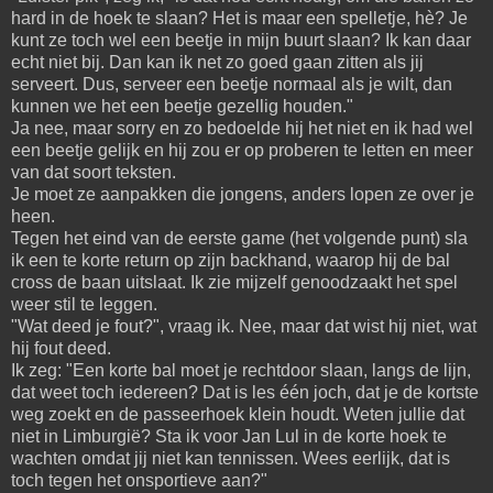
hard in de hoek te slaan? Het is maar een spelletje, hè? Je
kunt ze toch wel een beetje in mijn buurt slaan? Ik kan daar
echt niet bij. Dan kan ik net zo goed gaan zitten als jij
serveert. Dus, serveer een beetje normaal als je wilt, dan
kunnen we het een beetje gezellig houden."
Ja nee, maar sorry en zo bedoelde hij het niet en ik had wel
een beetje gelijk en hij zou er op proberen te letten en meer
van dat soort teksten.
Je moet ze aanpakken die jongens, anders lopen ze over je
heen.
Tegen het eind van de eerste game (het volgende punt) sla
ik een te korte return op zijn backhand, waarop hij de bal
cross de baan uitslaat. Ik zie mijzelf genoodzaakt het spel
weer stil te leggen.
"Wat deed je fout?", vraag ik. Nee, maar dat wist hij niet, wat
hij fout deed.
Ik zeg: "Een korte bal moet je rechtdoor slaan, langs de lijn,
dat weet toch iedereen? Dat is les één joch, dat je de kortste
weg zoekt en de passeerhoek klein houdt. Weten jullie dat
niet in Limburgië? Sta ik voor Jan Lul in de korte hoek te
wachten omdat jij niet kan tennissen. Wees eerlijk, dat is
toch tegen het onsportieve aan?"