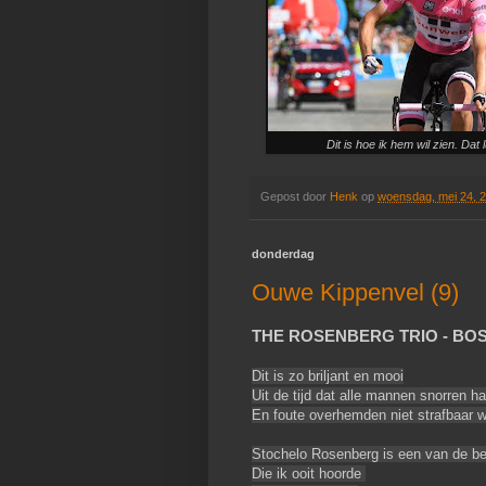
Dit is hoe ik hem wil zien. Dat 
Gepost door
Henk
op
woensdag, mei 24, 
donderdag
Ouwe Kippenvel (9)
THE ROSENBERG TRIO - BOS
Dit is zo briljant en mooi
Uit de tijd dat alle mannen snorren h
En foute overhemden niet strafbaar 
Stochelo Rosenberg is een van de be
Die ik ooit hoorde 