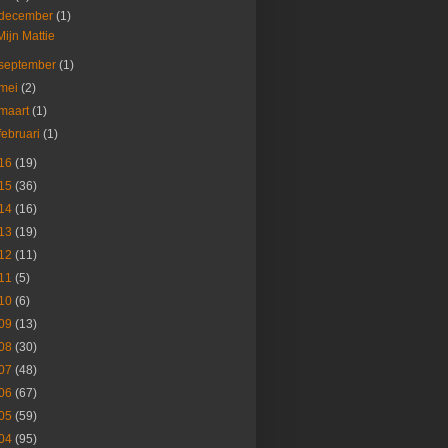
december
(1)
Mijn Mattie
september
(1)
mei
(2)
maart
(1)
februari
(1)
16
(19)
15
(36)
14
(16)
13
(19)
12
(11)
11
(5)
10
(6)
09
(13)
08
(30)
07
(48)
06
(67)
05
(59)
04
(95)