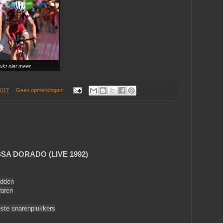
lukt niet meer.
2017
Geen opmerkingen:
SA DORADO (LIVE 1992)
adden
waren
ste snarenplukkers