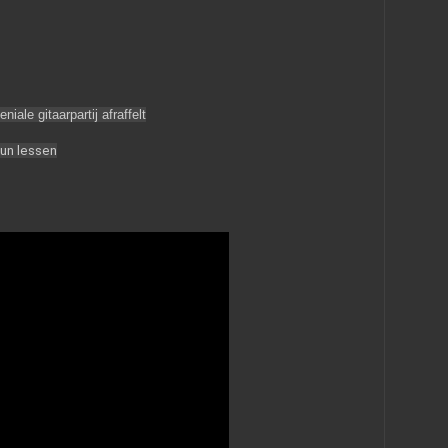
ale gitaarpartij afraffelt
un lessen