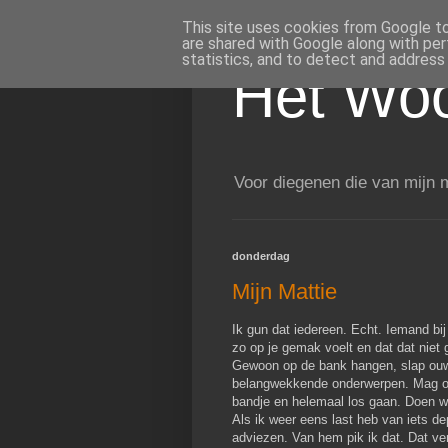
This site uses cookies from Google to 
are shared with Google along with per
statistics, and to detect and address
Het Woo
Voor diegenen die van mijn m
donderdag
Mijn Mattie
Ik gun dat iedereen. Echt. Iemand bij 
zo op je gemak voelt en dat dat niet 
Gewoon op de bank hangen, slap ouwe
belangwekkende onderwerpen. Mag oo
bandje en helemaal los gaan. Doen w
Als ik weer eens last heb van iets de
adviezen. Van hem pik ik dat. Dat ver