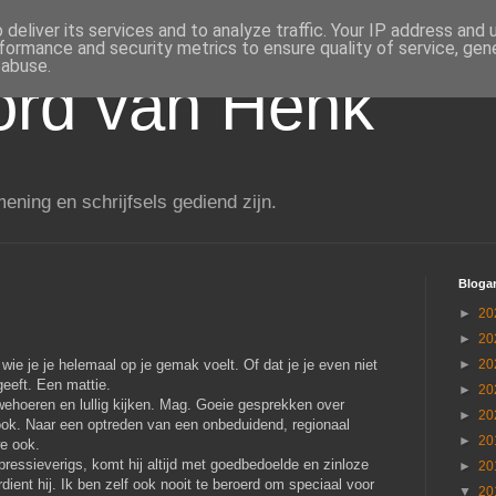
deliver its services and to analyze traffic. Your IP address and
formance and security metrics to ensure quality of service, ge
 abuse.
rd van Henk
ening en schrijfsels gediend zijn.
Blogar
►
20
►
20
wie je je helemaal op je gemak voelt. Of dat je je even niet
►
20
geeft. Een mattie.
►
20
hoeren en lullig kijken. Mag. Goeie gesprekken over
►
20
k. Naar een optreden van een onbeduidend, regionaal
►
20
e ook.
pressieverigs, komt hij altijd met goedbedoelde en zinloze
►
20
dient hij. Ik ben zelf ook nooit te beroerd om speciaal voor
▼
20