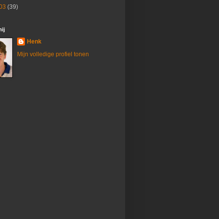
03
(39)
ij
Henk
Mijn volledige profiel tonen