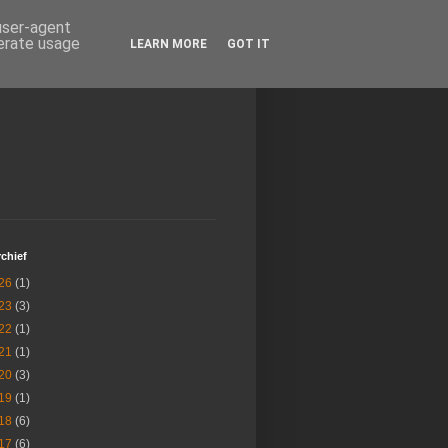
 user-agent
nerate usage
LEARN MORE
GOT IT
chief
26
(1)
23
(3)
22
(1)
21
(1)
20
(3)
19
(1)
18
(6)
17
(6)