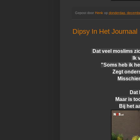
Gepost door
Henk
op
donderdag, decembe
Dipsy In Het Journaal
Dat veel moslims zi
Ik 
"Soms heb ik het 
Zegt onder
Misschien
Dat 
Maar is to
Bij het 