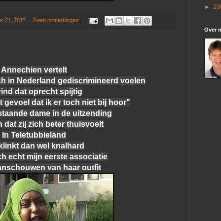
►
20
r 21, 2017
Geen opmerkingen:
Over m
Annechien vertelt
ch in Nederland gediscrimineerd voelen
vind dat oprecht spijtig
gevoel dat ik er toch niet bij hoor"
staande dame in de uitzending
 dat zij zich beter thuisvoelt
In Teletubbieland
klinkt dan wel knalhard
ch echt mijn eerste associatie
aanschouwen van haar outfit