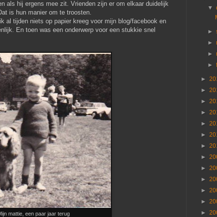
n als hij ergens mee zit. Vrienden zijn er om elkaar duidelijk
▼
Dat is hun manier om te troosten.
ik al tijden niets op papier kreeg voor mijn blog/facebook en
genlijk. En toen was een onderwerp voor een stukkie snel
►
►
►
►
►
20
►
20
►
20
►
20
►
20
►
20
►
20
►
20
►
20
►
20
►
20
►
20
►
20
ijn mattie, een paar jaar terug