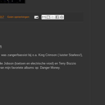
2017
Geen opmerkingen:
9)
as zanger/bassist bij o.a. King Crimson ( luister Starless!),
e Jobson (toetsen en electrische viool) en Terry Bozzio
van mijn favoriete albums op: Danger Money.