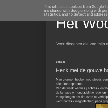
This site uses cookies from Google to 
are shared with Google along with per
statistics, and to detect and address
Het Woo
Voor diegenen die van mijn m
zondag
Henk met de gouwe h
Mijn vrouwen hebben nog steeds een g
alles kan repareren.
Van de week waren zij lichtelijk ont
de lampjes om onduidelijke redenen 
meegekregen om dat even te verhelpen
werd hartelijk weggelachen; papa gin