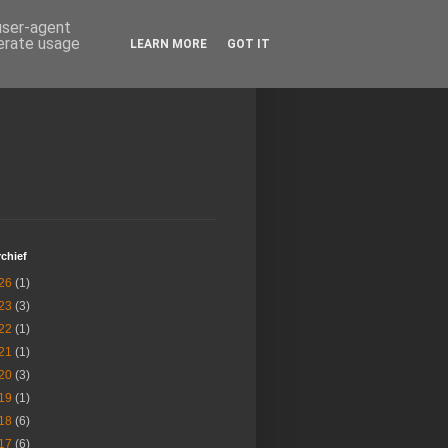
 user-agent
nerate usage
LEARN MORE
GOT IT
chief
26
(1)
23
(3)
22
(1)
21
(1)
20
(3)
19
(1)
18
(6)
17
(6)