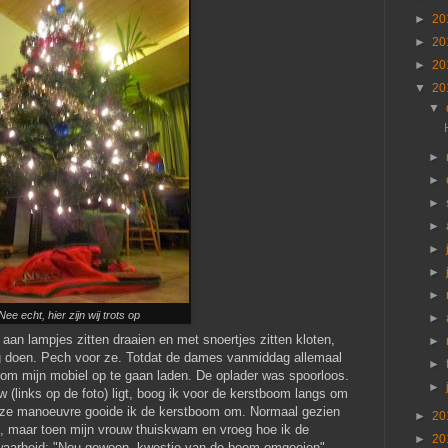
►
20
►
20
►
20
▼
20
▼
►
►
►
►
►
►
►
Nee echt, hier zijn wij trots op
►
aan lampjes zitten draaien en met snoertjes zitten kloten,
►
ing doen. Pech voor ze. Totdat de dames vanmiddag allemaal
►
 om mijn mobiel op te gaan laden. De oplader was spoorloos.
►
(links op de foto) ligt, boog ik voor de kerstboom langs om
j deze manoeuvre gooide ik de kerstboom om. Normaal gezien
►
20
jn, maar toen mijn vrouw thuiskwam en vroeg hoe ik de
►
20
 waarheid: "Nou gewoon, kwestie van de boom omgooien".