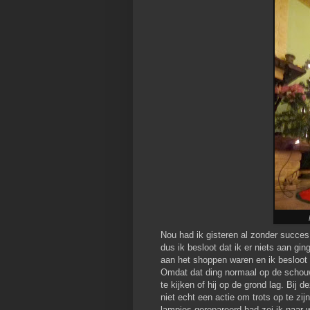
Nou had ik gisteren al zonder succes 
dus ik besloot dat ik er niets aan g
aan het shoppen waren en ik besloot
Omdat dat ding normaal op de schouw 
te kijken of hij op de grond lag. Bi
niet echt een actie om trots op te zi
lampjes gerepareerd had zei ik naar