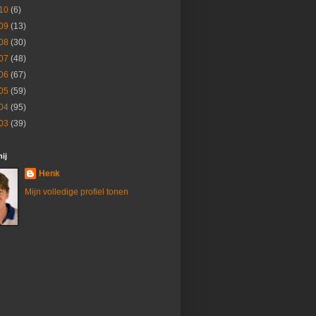
10
(6)
09
(13)
08
(30)
07
(48)
06
(67)
05
(59)
04
(95)
03
(39)
ij
Henk
Mijn volledige profiel tonen