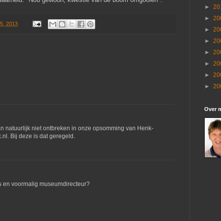
►
20
►
20
5, 2013
►
20
►
20
►
20
►
20
►
20
►
20
Over m
 natuurlijk niet ontbreken in onze opsomming van Henk-
l. Bij deze is dat geregeld.
us en voormalig museumdirecteur?