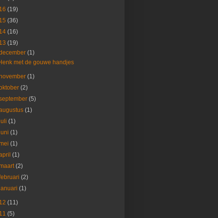
16
(19)
15
(36)
14
(16)
13
(19)
december
(1)
Henk met de gouwe handjes
november
(1)
oktober
(2)
september
(5)
augustus
(1)
juli
(1)
juni
(1)
mei
(1)
april
(1)
maart
(2)
februari
(2)
januari
(1)
12
(11)
11
(5)