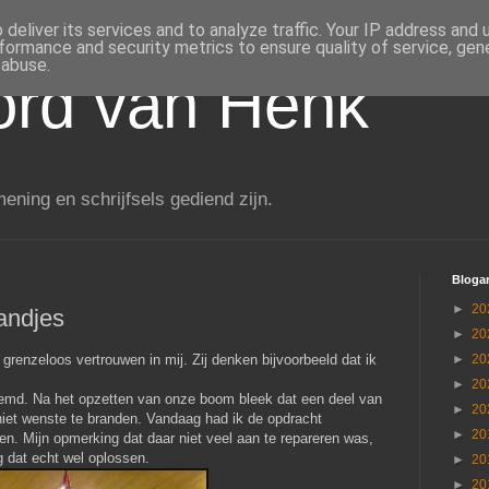
deliver its services and to analyze traffic. Your IP address and
formance and security metrics to ensure quality of service, ge
 abuse.
rd van Henk
ening en schrijfsels gediend zijn.
Blogar
►
20
andjes
►
20
renzeloos vertrouwen in mij. Zij denken bijvoorbeeld dat ik
►
20
►
20
stemd. Na het opzetten van onze boom bleek dat een deel van
►
20
niet wenste te branden. Vandaag had ik de opdracht
►
20
. Mijn opmerking dat daar niet veel aan te repareren was,
g dat echt wel oplossen.
►
20
►
20