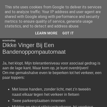
This site uses cookies from Google to deliver its services
Het Woord van Henk
and to analyze traffic. Your IP address and user-agent are
shared with Google along with performance and security
metrics to ensure quality of service, generate usage
Voor diegenen die van mijn mening en schrijfsels gediend
statistics, and to detect and address abuse.
zijn.
LEARN MORE
GOT IT
woensdag
Dikke Vinger Bij Een
Bandenoppompautomaat
Ja, het klopt. Mijn tolerantieniveau voor asociaal gedrag is
aan de lage kant. Maar kom op, je kunt overdrijven!
Om me gemakshalve even te beperken tot het verkeer, een
paar toppers:
Met losse handen, zonder licht, met z'n tweeën
naast elkaar tegen het verkeer in fietsen
Twee parkeerplaatsen innemen
Midden op straat stilstaan/parkeren, bij voorkeur