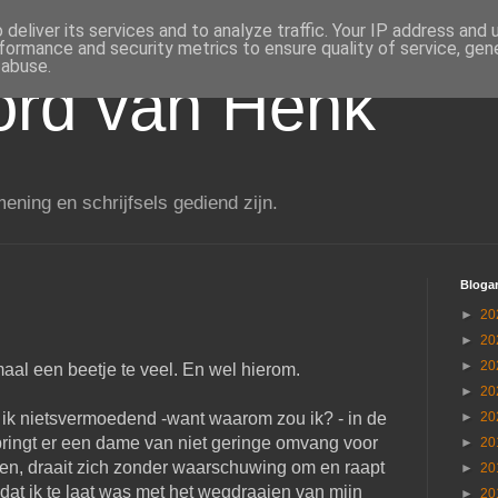
deliver its services and to analyze traffic. Your IP address and
formance and security metrics to ensure quality of service, ge
 abuse.
rd van Henk
ening en schrijfsels gediend zijn.
Blogar
►
20
►
20
►
20
al een beetje te veel. En wel hierom.
►
20
ik nietsvermoedend -want waarom zou ik? - in de
►
20
pringt er een dame van niet geringe omvang voor
►
20
ken, draait zich zonder waarschuwing om en raapt
►
20
dat ik te laat was met het wegdraaien van mijn
►
20