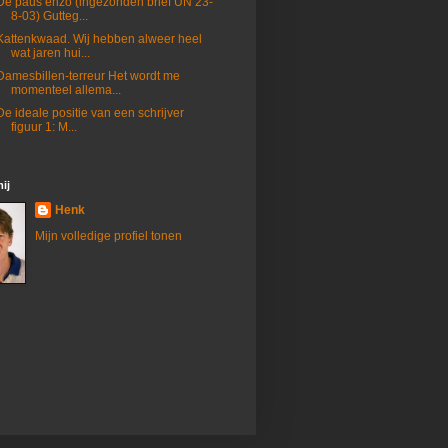
De paus enzo (ingezonden brief UN 23-
8-03) Gutteg...
Kattenkwaad. Wij hebben alweer heel
wat jaren hui...
Damesbillen-terreur Het wordt me
momenteel allema...
De ideale positie van een schrijver
figuur 1: M...
ij
Henk
Mijn volledige profiel tonen