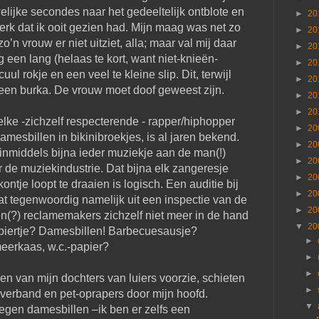
elijke secondes naar het gedeeltelijk ontblote en
►
20
erk dat ik ooit gezien had. Mijn maag was net zo
►
20
o’n vrouw er niet uitziet, alla; maar val mij daar
►
20
g een lang (helaas te kort, want niet-knieën-
►
20
ul rokje en een veel te kleine slip. Dit, terwijl
►
20
en burka. De vrouw moet doof geweest zijn.
►
20
►
20
 elke -zichzelf respecterende - rapper/hiphopper
►
20
amesbillen in bikinibroekjes, is al jaren bekend.
►
20
 inmiddels bijna ieder muziekje aan de man(!)
►
20
r de muziekindustrie. Dat bijna elk zangeresje
►
20
ntje loopt te draaien is logisch. Een auditie bij
►
20
t tegenwoordig namelijk uit een inspectie van de
►
20
eren(?) reclamemakers zichzelf niet meer in de hand
▼
20
biertje? Damesbillen! Barbecuesausje?
►
erkaas, w.c.-papier?
►
►
len van mijn dochters van luiers voorzie, schieten
►
verband en pet-oprapers door mijn hoofd.
▼
tegen damesbillen –ik ben er zelfs een