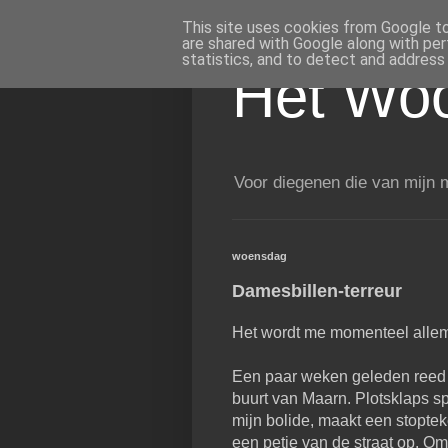
This site uses cookies from Google to 
are shared with Google along with per
statistics, and to detect and address
Het Woo
Voor diegenen die van mijn m
woensdag
Damesbillen-terreur
Het wordt me momenteel allema
Een paar weken geleden reed 
buurt van Maarn. Plotsklaps s
mijn bolide, maakt een stopte
een petje van de straat op. Om