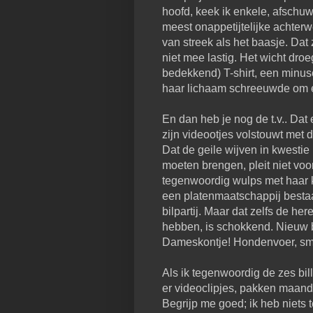
hoofd, keek ik enkele, afschuw
meest onappetijtelijke achterw
van streek als het baasje. Dat z
niet mee lastig. Het wicht droe
bedekkend) T-shirt, een minuscu
haar lichaam schreeuwde om e
En dan heb je nog de t.v.. Dat
zijn videootjes volstouwt met d
Dat de geile wijven in kwestie
moeten brengen, pleit niet voo
tegenwoordig wulps met haar ko
een platenmaatschappij bestaa
bilpartij. Maar dat zelfs de h
hebben, is schokkend. Nieuw 
Dameskontje! Hondenvoer, sme
Als ik tegenwoordig de zes bil
er videoclipjes, pakken maand
Begrijp me goed; ik heb niets 