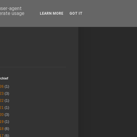
 user-agent
nerate usage
LEARN MORE
GOT IT
chief
26
(1)
23
(3)
22
(1)
21
(1)
20
(3)
19
(1)
18
(6)
17
(6)