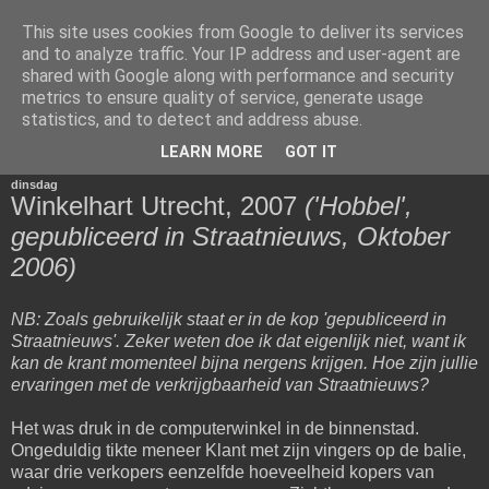
This site uses cookies from Google to deliver its services
Het Woord van Henk
and to analyze traffic. Your IP address and user-agent are
shared with Google along with performance and security
metrics to ensure quality of service, generate usage
Voor diegenen die van mijn mening en schrijfsels gediend
statistics, and to detect and address abuse.
zijn.
LEARN MORE
GOT IT
dinsdag
Winkelhart Utrecht, 2007
('Hobbel',
gepubliceerd in Straatnieuws, Oktober
2006)
NB: Zoals gebruikelijk staat er in de kop 'gepubliceerd in
Straatnieuws'. Zeker weten doe ik dat eigenlijk niet, want ik
kan de krant momenteel bijna nergens krijgen. Hoe zijn jullie
ervaringen met de verkrijgbaarheid van Straatnieuws?
Het was druk in de computerwinkel in de binnenstad.
Ongeduldig tikte meneer Klant met zijn vingers op de balie,
waar drie verkopers eenzelfde hoeveelheid kopers van