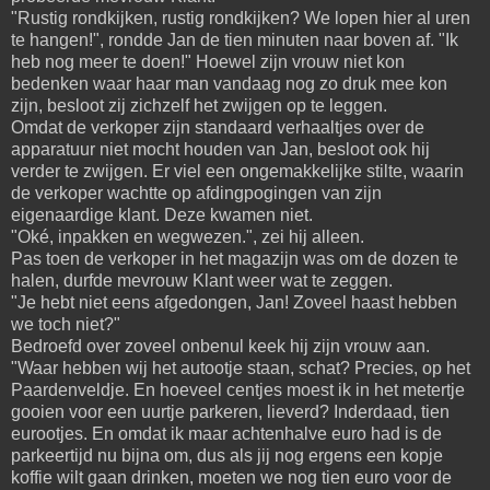
"Rustig rondkijken, rustig rondkijken? We lopen hier al uren
te hangen!", rondde Jan de tien minuten naar boven af. "Ik
heb nog meer te doen!" Hoewel zijn vrouw niet kon
bedenken waar haar man vandaag nog zo druk mee kon
zijn, besloot zij zichzelf het zwijgen op te leggen.
Omdat de verkoper zijn standaard verhaaltjes over de
apparatuur niet mocht houden van Jan, besloot ook hij
verder te zwijgen. Er viel een ongemakkelijke stilte, waarin
de verkoper wachtte op afdingpogingen van zijn
eigenaardige klant. Deze kwamen niet.
"Oké, inpakken en wegwezen.", zei hij alleen.
Pas toen de verkoper in het magazijn was om de dozen te
halen, durfde mevrouw Klant weer wat te zeggen.
"Je hebt niet eens afgedongen, Jan! Zoveel haast hebben
we toch niet?"
Bedroefd over zoveel onbenul keek hij zijn vrouw aan.
"Waar hebben wij het autootje staan, schat? Precies, op het
Paardenveldje. En hoeveel centjes moest ik in het metertje
gooien voor een uurtje parkeren, lieverd? Inderdaad, tien
eurootjes. En omdat ik maar achtenhalve euro had is de
parkeertijd nu bijna om, dus als jij nog ergens een kopje
koffie wilt gaan drinken, moeten we nog tien euro voor de