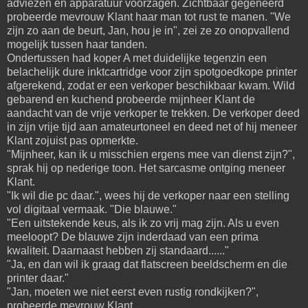
adviezen en apparatuur voorzagen. Zichtbaar gegeneerd
probeerde mevrouw Klant haar man tot rust te manen. "We
zijn zo aan de beurt, Jan, hou je in", zei ze zo onopvallend
mogelijk tussen haar tanden.
Ondertussen had koper A met duidelijke tegenzin een
belachelijk dure inktcartridge voor zijn spotgoedkope printer
afgerekend, zodat er een verkoper beschikbaar kwam. Wild
gebarend en kuchend probeerde mijnheer Klant de
aandacht van de vrije verkoper te trekken. De verkoper deed
in zijn vrije tijd aan amateurtoneel en deed net of hij meneer
Klant zojuist pas opmerkte.
"Mijnheer, kan ik u misschien ergens mee van dienst zijn?",
sprak hij op nederige toon. Het sarcasme ontging meneer
Klant.
"Ik wil die pc daar.", wees hij de verkoper naar een stelling
vol digitaal vermaak. "Die blauwe."
"Een uitstekende keus, als ik zo vrij mag zijn. Als u even
meeloopt? De blauwe zijn inderdaad van een prima
kwaliteit. Daarnaast hebben zij standaard......"
"Ja, en dan wil ik graag dat flatscreen beeldscherm en die
printer daar."
"Jan, moeten we niet eerst even rustig rondkijken?",
probeerde mevrouw Klant.