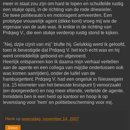
meer in staat zou zijn om hard te lopen en schuifelde rustig
een stukje opzij, in de richting van de rode driewieler.
De twee politieauto's en motoragent arriveerden. Een
prototype vrouwelijk agent (dikke kont) vroeg mij wie de
eigenaar van de auto was. Ik knikte in de richting van
Prdqwg V., die een stukje verderop rustig stond te kijken.
"Nej, dzjie izjnit van mij" blufte hij. Gelukkig werd ik geloofd,
toen ik bevestigde dat Prdqwg V. het toch echt was en hij
werd onmiddellijk geboeid en afgevoerd.
Heerlijk ontspannen kon ik daarna mijn verhaal vertellen
aan de agente en een collega van mij(die ondertussen ook
was komen aanrijden), onder de luifel van de
hamburgertent. Prdqwg V. had een ongeluk in Nieuwegein
(ca. 15 kilometer van het bewuste kruispunt !) veroorzaakt
(en doorgereden) en nog meer ellende, vertelde de agente.
Inmiddels ben ik een held op kantoor en hoop ik op
levenslang voor 'hem' en politiebescherming voor mij.
Henk
op
woensdag, november 14, 2007
Delen