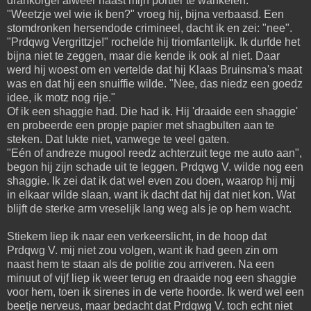
drankorgel alweer naast mijn portier te wankelen.
"Weetzje wel wie ik ben?" vroeg hij, bijna verbaasd. Een
stomdronken hersendode crimineel, dacht ik en zei: "nee".
"Prdqwg Vergrittzje!" rochelde hij triomfantelijk. Ik durfde het
bijna niet te zeggen, maar die kende ik ook al niet. Daar
werd hij woest om en vertelde dat hij Klaas Bruinsma's maat
was en dat hij een snuiffie wilde. "Nee, das niedz een goedz
idee, ik motz nog rije."
Of ik een shaggie had. Die had ik. Hij 'draaide een shaggie'
en probeerde een propje papier met shagbulten aan te
steken. Dat lukte niet, vanwege te veel gaten.
"Eén of andreze mugool reedz achterzuit tege me auto aan",
begon hij zijn schade uit te leggen. Prdqwg V. wilde nog een
shaggie. Ik zei dat ik dat wel even zou doen, waarop hij mij
in elkaar wilde slaan, want ik dacht dat hij dat niet kon. Wat
blijft de sterke arm vreselijk lang weg als je op hem wacht.
Stiekem liep ik naar een verkeerslicht, in de hoop dat
Prdqwg V. mij niet zou volgen, want ik had geen zin om
naast hem te staan als de politie zou arriveren. Na een
minuut of vijf liep ik weer terug en draaide nog een shaggie
voor hem, toen ik sirenes in de verte hoorde. Ik werd wel een
beetje nerveus, maar bedacht dat Prdqwg V. toch echt niet