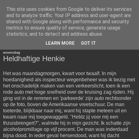
This site uses cookies from Google to deliver its services
Het Woord van Henk
and to analyze traffic. Your IP address and user-agent are
shared with Google along with performance and security
metrics to ensure quality of service, generate usage
Voor diegenen die van mijn mening en schrijfsels gediend
statistics, and to detect and address abuse.
zijn.
LEARN MORE
GOT IT
woensdag
Heldhaftige Henkie
Het was maandagmorgen, kwart voor twaalf. In mijn
hoedanigheid als inspecteur wegenbeheer was ik bezig met
het onschadelijk maken van een verkeerslicht, toen ik een
rode auto met hoge snelheid over de kruising zag rijden. Hij
ging vol in de remmen en 'parkeerde' zijn auto rechtsonder
op de foto, boven de Amerikaanse vreetschuur. De man
toeterde, blijkbaar naar mij, want hij stapte meteen uit en
kwam naar mij toegewaggeld. "Hebtz jij voor mij een
thzuisbrengert?", walmde hij in mijn gezicht. Ik schatte zijn
alcoholpromillage op vijf procent. De man was inderdaad
bijna dood. In ieder geval hersendood, want hij dacht