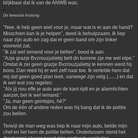
blijkbaar dat ik van de ANWB was.
De bewuste kruising
"Nee, ik heb geen wiel voor je, maar wat is er aan de hand?
Misschien kan ik je helpen", deed ik behulpzaam. Ik liep
naar zijn auto en zag dat er geen band om zijn linker
voorwiel zat.
"Ik zal wel iemand voor je bellen", bood ik aan.
"Azje grazje Bvzrouzjalietsj belt dn komme zje me wel elpe."
Omdat ik zei geen grazje Bvzrouzjalietsj te kennen werd hij
boos. Dan reed hij er wel zelf naar toe. Ik vertelde hem dat
mij dat geen goed plan leek, vanwege zijn velg (.......) en dat
ik wel wat zou regelen.
"Als jij nou effe je auto aan de kant rijdt en je alarmlichten
aanzet, bel ik wel iemand."
"Ja, mar geen geintsjes, hè?"
Om de één of andere reden was hij bang dat ik de politie
zou bellen.
Terwijl de man weg was liep ik naar mijn auto, belde mijn
chef en liet hem de politie bellen. Ondertussen stond het