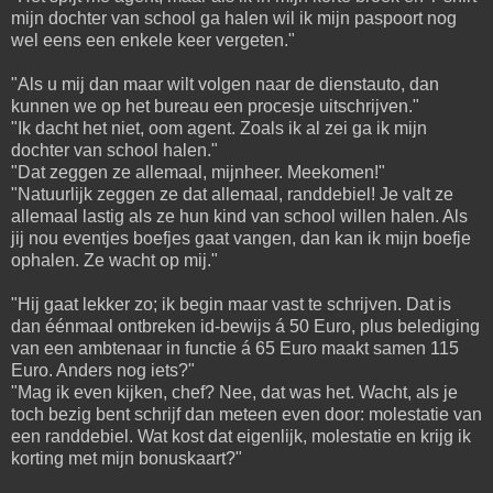
mijn dochter van school ga halen wil ik mijn paspoort nog
wel eens een enkele keer vergeten."
"Als u mij dan maar wilt volgen naar de dienstauto, dan
kunnen we op het bureau een procesje uitschrijven."
"Ik dacht het niet, oom agent. Zoals ik al zei ga ik mijn
dochter van school halen."
"Dat zeggen ze allemaal, mijnheer. Meekomen!"
"Natuurlijk zeggen ze dat allemaal, randdebiel! Je valt ze
allemaal lastig als ze hun kind van school willen halen. Als
jij nou eventjes boefjes gaat vangen, dan kan ik mijn boefje
ophalen. Ze wacht op mij."
"Hij gaat lekker zo; ik begin maar vast te schrijven. Dat is
dan éénmaal ontbreken id-bewijs á 50 Euro, plus belediging
van een ambtenaar in functie á 65 Euro maakt samen 115
Euro. Anders nog iets?"
"Mag ik even kijken, chef? Nee, dat was het. Wacht, als je
toch bezig bent schrijf dan meteen even door: molestatie van
een randdebiel. Wat kost dat eigenlijk, molestatie en krijg ik
korting met mijn bonuskaart?"