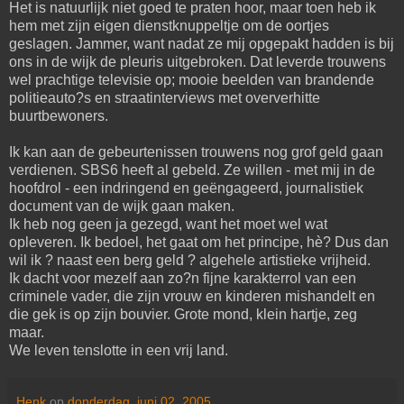
Het is natuurlijk niet goed te praten hoor, maar toen heb ik
hem met zijn eigen dienstknuppeltje om de oortjes
geslagen. Jammer, want nadat ze mij opgepakt hadden is bij
ons in de wijk de pleuris uitgebroken. Dat leverde trouwens
wel prachtige televisie op; mooie beelden van brandende
politieauto?s en straatinterviews met oververhitte
buurtbewoners.
Ik kan aan de gebeurtenissen trouwens nog grof geld gaan
verdienen. SBS6 heeft al gebeld. Ze willen - met mij in de
hoofdrol - een indringend en geëngageerd, journalistiek
document van de wijk gaan maken.
Ik heb nog geen ja gezegd, want het moet wel wat
opleveren. Ik bedoel, het gaat om het principe, hè? Dus dan
wil ik ? naast een berg geld ? algehele artistieke vrijheid.
Ik dacht voor mezelf aan zo?n fijne karakterrol van een
criminele vader, die zijn vrouw en kinderen mishandelt en
die gek is op zijn bouvier. Grote mond, klein hartje, zeg
maar.
We leven tenslotte in een vrij land.
Henk
op
donderdag, juni 02, 2005