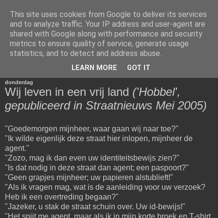
This site uses cookies from Google to deliver its services
Het Woord van Henk
and to analyze traffic. Your IP address and user-agent are
shared with Google along with performance and security
metrics to ensure quality of service, generate usage
Voor diegenen die van mijn mening en schrijfsels gediend
statistics, and to detect and address abuse.
zijn.
LEARN MORE
GOT IT
donderdag
Wij leven in een vrij land
('Hobbel',
gepubliceerd in Straatnieuws Mei 2005)
"Goedemorgen mijnheer, waar gaan wij naar toe?"
"Ik wilde eigenlijk deze straat hier inlopen, mijnheer de
agent."
"Zozo, mag ik dan even uw identiteitsbewijs zien?"
"Is dat nodig in deze straat dan agent; een paspoort?"
"Geen grapjes mijnheer; uw papieren alstublieft!"
"Als ik vragen mag, wat is de aanleiding voor uw verzoek?
Heb ik een overtreding begaan?"
"Jazeker, u stak de straat schuin over. Uw id-bewijs!"
"Het spijt me agent, maar als ik in mijn korte broek en T-shirt