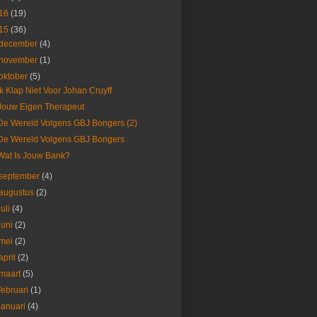
16
(19)
15
(36)
december
(4)
november
(1)
oktober
(5)
Ik Klap Niet Voor Johan Cruyff
Jouw Eigen Therapeut
De Wereld Volgens GBJ Bongers (2)
De Wereld Volgens GBJ Bongers
Wat Is Jouw Bank?
september
(4)
augustus
(2)
juli
(4)
juni
(2)
mei
(2)
april
(2)
maart
(5)
februari
(1)
januari
(4)