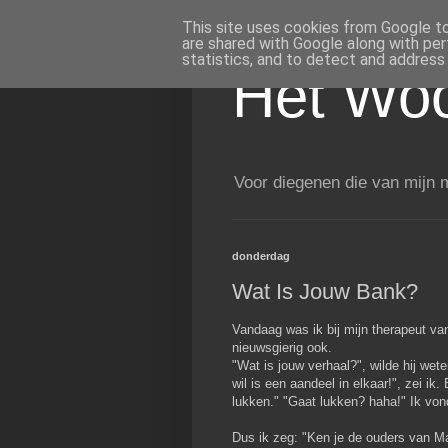
This site uses cookies from Google to 
are shared with Google along with per
statistics, and to detect and address
Het Woo
Voor diegenen die van mijn m
donderdag
Wat Is Jouw Bank?
Vandaag was ik bij mijn therapeut v
nieuwsgierig ook.
"Wat is jouw verhaal?", wilde hij wete
wil is een aandeel in elkaar!", zei ik
lukken." "Gaat lukken? haha!" Ik vond
Dus ik zeg: "Ken je de ouders van Ma