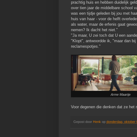
prachtig huis en hebben duidelijk ge
over tien jaar de middelbare school v
was een tijdje geleden bij jou met ha
huis van haar - voor de helft overled
als water, maar de erfenis gaat gewoon
nemen? Ik dacht het niet."
"Ja maar, U zei toch dat U een aandee
"Klopt", antwoordde ik, "maar dan bi
reclamespotjes."
Arme Maartje
Voor degenen die denken dat ze het
Gepost door
Henk
op
donderdag, oktober 