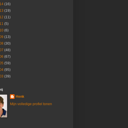
14
(16)
13
(19)
12
(11)
11
(5)
10
(6)
09
(13)
08
(30)
07
(48)
06
(67)
05
(59)
04
(95)
03
(39)
ij
Henk
Mijn volledige profiel tonen