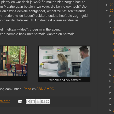
ld plenty en wat denk je wat? Ze maken zich zorgen hoe ze
►
20
an Maartje gaan betalen. En Felie, die ken je ook toch? Die
▼
20
ar enigszins debiele echtgenoot, omdat ze het schitterende
en - ouders wilde kopen? Lekkere ouders heeft die zeg - geld
►
 naar de filatelie-club. En daar zal ik een aandeel in
►
▼
l in elkaar wilde?", vroeg mijn therapeut.
j een normale bank met normale klanten en normale
►
►
►
Daar zitten en bek houden!
►
►
 nog aankunnen:
Rabo
en
ABN-AMRO
►
►
08, 2015
►
►