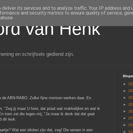
deliver its services and to analyze traffic. Your IP address and
formance and security metrics to ensure quality of service, ge
 abuse.
rd van Henk
ening en schrijfsels gediend zijn.
Blogar
►
20
►
20
an de ABN-RABO. Zulke fijne mensen werken daar. En
►
20
►
20
n. "Zeg jij maar U hoor, dat praat wat makkelijker en wat ik
►
20
. En toen zei die tegen mij; "Ja maar ik denk dat dat gaat
►
20
 dit leuk.
►
20
artje? Wat een idioten zijn dat, zeg! Die wonen in een
►
20