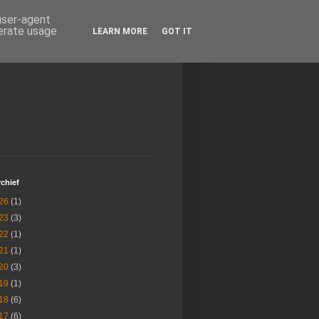
 user-agent
nerate usage
LEARN MORE
GOT IT
chief
26
(1)
23
(3)
22
(1)
21
(1)
20
(3)
19
(1)
18
(6)
17
(6)