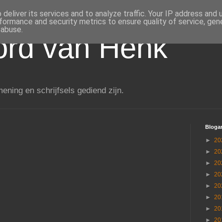
deliver its services and to analyze traffic. Your IP address and
formance and security metrics to ensure quality of service, ge
 abuse.
rd van Henk
ening en schrijfsels gediend zijn.
Blogar
►
20
►
20
►
20
►
20
►
20
►
20
►
20
►
20