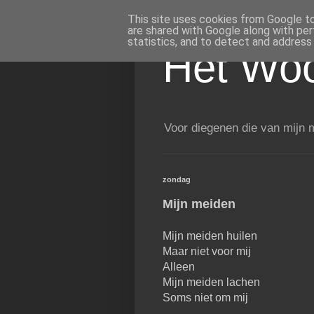
This site uses cookies from Google to 
are shared with Google along with per
statistics, and to detect and address
Het Woo
Voor diegenen die van mijn m
zondag
Mijn meiden
Mijn meiden huilen
Maar niet voor mij
Alleen
Mijn meiden lachen
Soms niet om mij