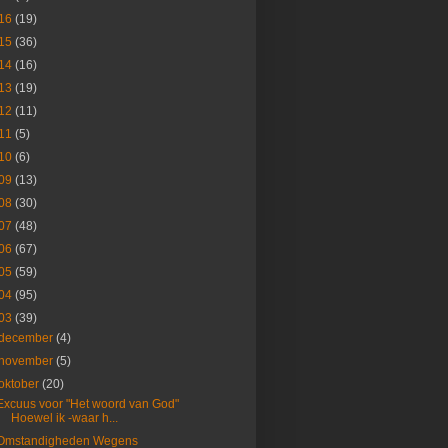
16
(19)
15
(36)
14
(16)
13
(19)
12
(11)
11
(5)
10
(6)
09
(13)
08
(30)
07
(48)
06
(67)
05
(59)
04
(95)
03
(39)
december
(4)
november
(5)
oktober
(20)
Excuus voor "Het woord van God"
Hoewel ik -waar h...
Omstandigheden Wegens