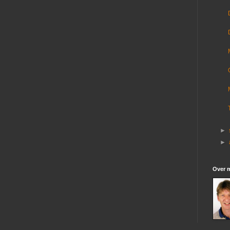
►
►
Over m