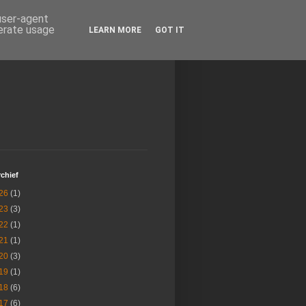
 user-agent
nerate usage
LEARN MORE
GOT IT
chief
26
(1)
23
(3)
22
(1)
21
(1)
20
(3)
19
(1)
18
(6)
17
(6)