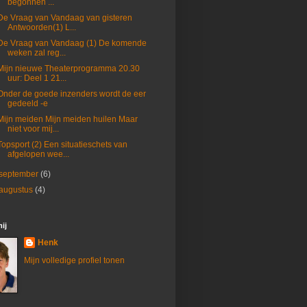
begonnen ...
De Vraag van Vandaag van gisteren
Antwoorden(1) L...
De Vraag van Vandaag (1) De komende
weken zal reg...
Mijn nieuwe Theaterprogramma 20.30
uur: Deel 1 21...
Onder de goede inzenders wordt de eer
gedeeld -e
Mijn meiden Mijn meiden huilen Maar
niet voor mij...
Topsport (2) Een situatieschets van
afgelopen wee...
september
(6)
augustus
(4)
ij
Henk
Mijn volledige profiel tonen