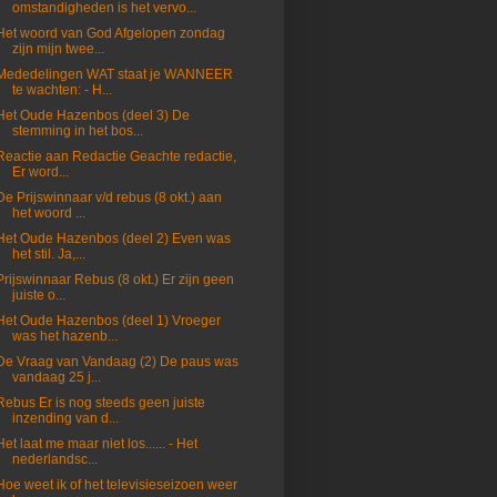
omstandigheden is het vervo...
Het woord van God Afgelopen zondag
zijn mijn twee...
Mededelingen WAT staat je WANNEER
te wachten: - H...
Het Oude Hazenbos (deel 3) De
stemming in het bos...
Reactie aan Redactie Geachte redactie,
Er word...
De Prijswinnaar v/d rebus (8 okt.) aan
het woord ...
Het Oude Hazenbos (deel 2) Even was
het stil. Ja,...
Prijswinnaar Rebus (8 okt.) Er zijn geen
juiste o...
Het Oude Hazenbos (deel 1) Vroeger
was het hazenb...
De Vraag van Vandaag (2) De paus was
vandaag 25 j...
Rebus Er is nog steeds geen juiste
inzending van d...
Het laat me maar niet los...... - Het
nederlandsc...
Hoe weet ik of het televisieseizoen weer