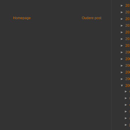
►
20
►
20
Homepage
Oudere post
►
20
►
20
►
20
►
20
►
20
►
20
►
20
►
20
►
20
►
20
▼
20
►
►
►
►
►
►