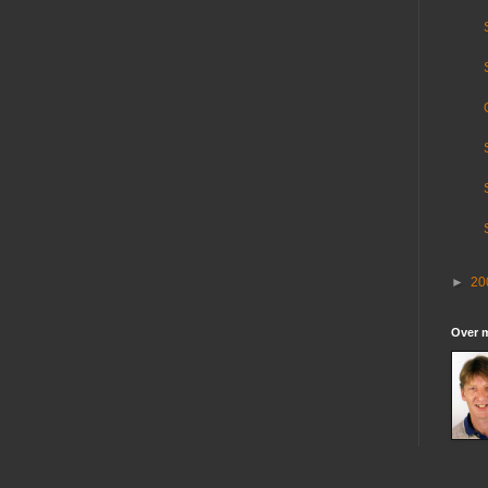
►
20
Over m