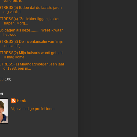
verloren. Ik ...
STRESS(5) Ik doe dat de laatste jaren
erg vaak; t...
STRESS(4) “Zo, lekker liggen, lekker
slapen. Morg...
Op dagen als deze........... Weet ik waar
het woo...
STRESS(3) De inventarisatie van “mijn
toestand”, ...
STRESS(2) Mijn huisarts wordt gebeld.
Ik mag kome...
STRESS (1) Maandagmorgen, een jaar
of 1993, een m...
03
(39)
ij
Henk
Mijn volledige profiel tonen