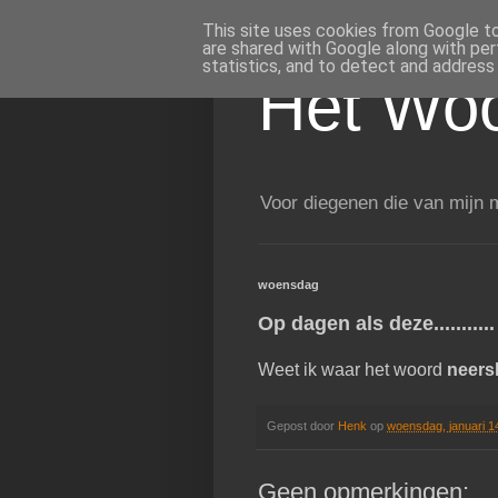
This site uses cookies from Google to 
are shared with Google along with per
statistics, and to detect and address
Het Woo
Voor diegenen die van mijn m
woensdag
Op dagen als deze...........
Weet ik waar het woord
neers
Gepost door
Henk
op
woensdag, januari 1
Geen opmerkingen: