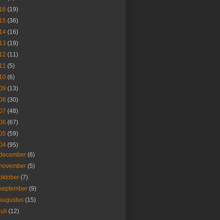
16
(19)
15
(36)
14
(16)
13
(19)
12
(11)
11
(5)
10
(6)
09
(13)
08
(30)
07
(48)
06
(67)
05
(59)
04
(95)
december
(6)
november
(5)
oktober
(7)
september
(9)
augustus
(15)
juli
(12)