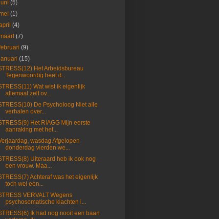
juni
(5)
mei
(1)
april
(4)
maart
(7)
februari
(9)
januari
(15)
STRESS(12) Het Arbeidsbureau
Tegenwoordig heet d...
STRESS(11) Wat wist ik eigenlijk
allemaal zelf ov...
STRESS(10) De Psycholoog Niet alle
verhalen over...
STRESS(9) Het RIAGG Mijn eerste
aanraking met het...
Verjaardag, wasdag Afgelopen
donderdag vierden we...
STRESS(8) Uiteraard heb ik ook nog
een vrouw. Maa...
STRESS(7) Achteraf was het eigenlijk
toch wel een...
STRESS VERVALT Wegens
psychosomatische klachten i...
STRESS(6) Ik had nog nooit een baan