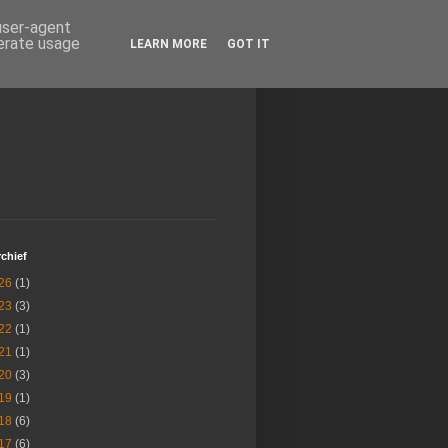
 user-agent
nerate usage
LEARN MORE
GOT IT
chief
26
(1)
23
(3)
22
(1)
21
(1)
20
(3)
19
(1)
18
(6)
17
(6)