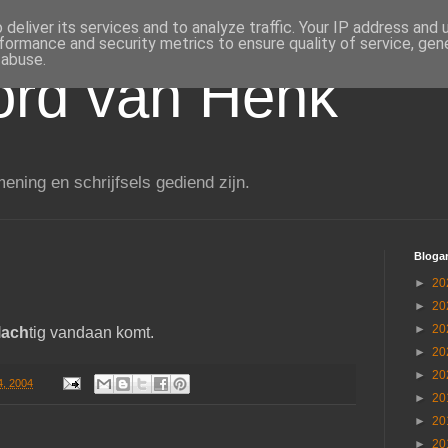
deliver its services and to analyze traffic. Your IP address and
formance and security metrics to ensure quality of service, ge
 abuse.
rd van Henk
ening en schrijfsels gediend zijn.
Blogar
►
20
►
20
►
20
lach
tig vandaan komt.
►
20
►
20
4, 2004
►
20
►
20
►
20